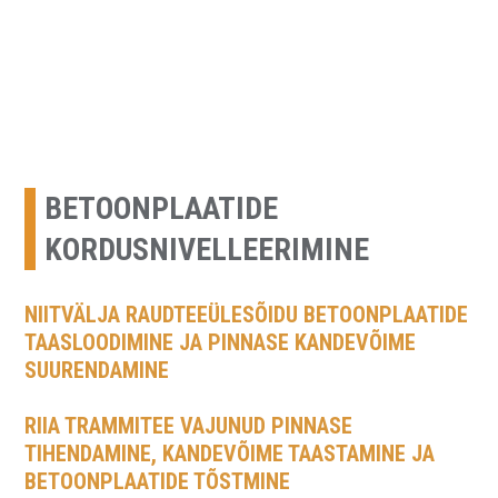
URETEK Baltic
Geotehnilised inseneritööd
Skip
to
content
BETOONPLAATIDE
KORDUSNIVELLEERIMINE
NIITVÄLJA RAUDTEEÜLESÕIDU BETOONPLAATIDE
TAASLOODIMINE JA PINNASE KANDEVÕIME
SUURENDAMINE
RIIA TRAMMITEE VAJUNUD PINNASE
TIHENDAMINE, KANDEVÕIME TAASTAMINE JA
BETOONPLAATIDE TÕSTMINE