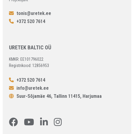
tonis@uretek.ee
+372 520 7614
URETEK BALTIC OÜ
KMKR: EE101796022
Registrikood: 12856953
+372 520 7614
info@uretek.ee
Suur-Sõjamäe 46, Tallinn 11415, Harjumaa