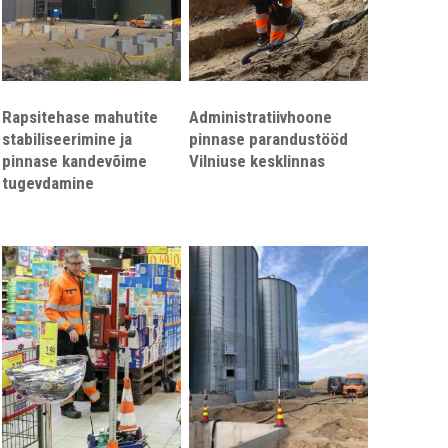
Rapsitehase mahutite
Administratiivhoone
stabiliseerimine ja
pinnase parandustööd
pinnase kandevõime
Vilniuse kesklinnas
tugevdamine