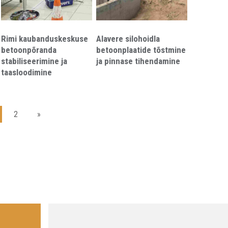
Rimi kaubanduskeskuse
Alavere silohoidla
betoonpõranda
betoonplaatide tõstmine
stabiliseerimine ja
ja pinnase tihendamine
taasloodimine
2
»