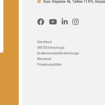
Suur-Sõjamäe 46, Tallinn 11415, Harju
Ettevõttest
URETEK tehnoloogia
Keskkonnasäästlik tehnoloogia
Meeskond
Privaatsuspoliitika