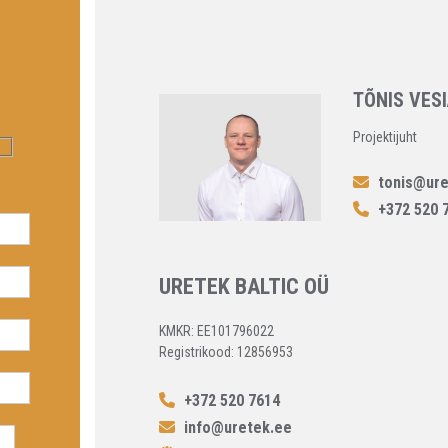
TÕNIS VESI
Projektijuht
tonis@ure
+372 520 
URETEK BALTIC OÜ
KMKR: EE101796022
Registrikood: 12856953
+372 520 7614
info@uretek.ee