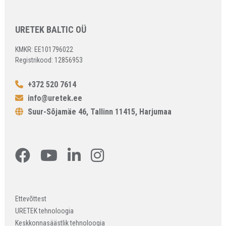
URETEK BALTIC OÜ
KMKR: EE101796022
Registrikood: 12856953
+372 520 7614
info@uretek.ee
Suur-Sõjamäe 46, Tallinn 11415, Harjumaa
Ettevõttest
URETEK tehnoloogia
Keskkonnasäästlik tehnoloogia