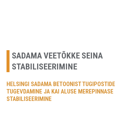
URETEK Baltic
Geotehnilised inseneritööd
Skip
to
content
SADAMA VEETÕKKE SEINA
STABILISEERIMINE
HELSINGI SADAMA BETOONIST TUGIPOSTIDE
TUGEVDAMINE JA KAI ALUSE MEREPINNASE
STABILISEERIMINE