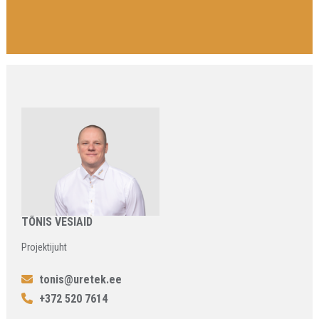
TÕNIS VESIAID
Projektijuht
tonis@uretek.ee
+372 520 7614